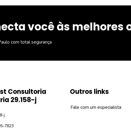
ecta você às melhores 
aulo com total segurança
st Consultoria
Outros links
ria 29.158-j
Fale com um especialista
8-j
05-7823