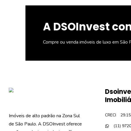
A DSOInvest con
Compre ou venda imóveis de luxo em São P
Dsoinve
Imobiliá
CRECI
29.15
Imóveis de alto padrão na Zona Sul
de São Paulo. A DSOInvest oferece
(11) 972