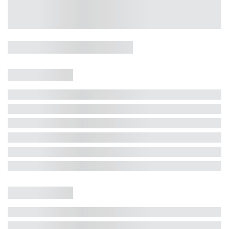
Casa 5 Dormitórios e Jacuzzi -
Jurerê
Jurerê Internacional, Florianópolis - SC