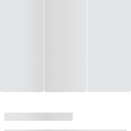
CASA
VENDA
CÓD: 19327