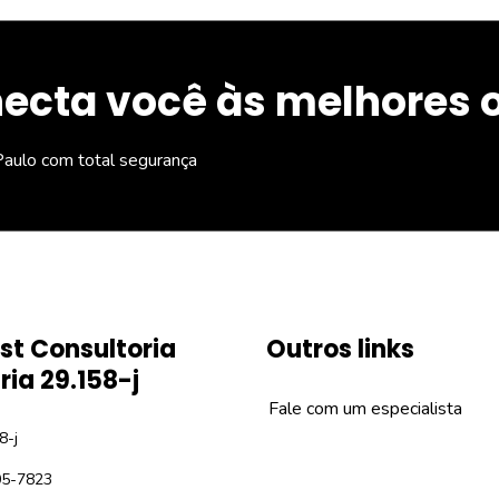
ecta você às melhores 
aulo com total segurança
st Consultoria
Outros links
ria 29.158-j
Fale com um especialista
8-j
05-7823