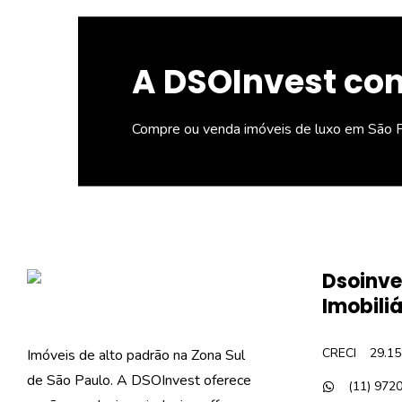
A DSOInvest con
Compre ou venda imóveis de luxo em São P
Dsoinve
Imobiliá
CRECI
29.15
Imóveis de alto padrão na Zona Sul
de São Paulo. A DSOInvest oferece
(11) 972