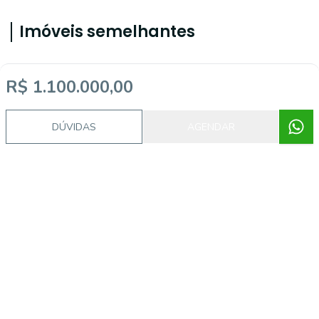
Imóveis semelhantes
R$ 1.100.000,00
19967
DÚVIDAS
AGENDAR
Moema, São Paulo - SP
R$ 960.000,00
R