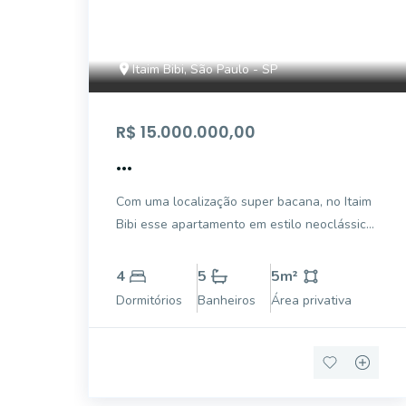
Itaim Bibi, São Paulo - SP
R$ 15.000.000,00
...
Com uma localização super bacana, no Itaim
Bibi esse apartamento em estilo neoclássico
é exatamente o que você procura, próximo
ao trabalho, living amplo, para vários
4
5
5
m²
ambientes, sala de almoço, terraço gourmet,
Dormitórios
Banheiros
Área privativa
andar alto e já reformado. Pronto para você