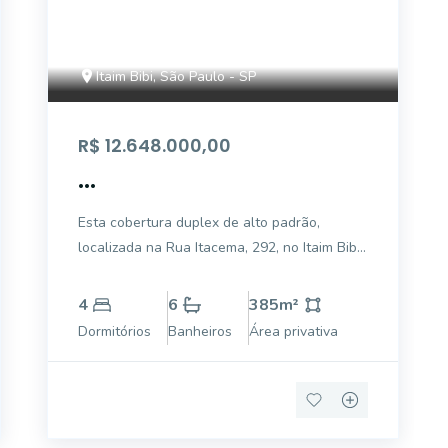
Itaim Bibi, São Paulo - SP
R$ 12.648.000,00
...
Esta cobertura duplex de alto padrão,
localizada na Rua Itacema, 292, no Itaim Bibi,
São Paulo, oferece 385 m² de área útil
distribuídos em dois pavimentos. No piso
4
6
385
m²
superior, destaca-se um amplo living para
Dormitórios
Banheiros
Área privativa
quatro ambientes, integrando-se
harmoniosamente