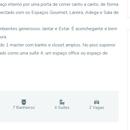
aço interno por uma porta de correr canto a canto, de forma
 conectado com os Espaços Gourmet, Lareira, Adega e Sala de
 ambientes generosos: Jantar e Estar. É aconchegante e bem
ura.
endo 1 master com banho e closet amplos. No piso superior
izado como uma suíte 4, um espaço office ou espaço de
7
Banheiro
s
4
Suíte
s
2
Vaga
s