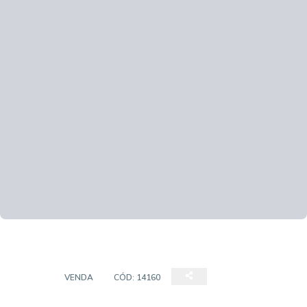
CASA
VENDA
CÓD:
14160