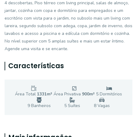
4 descobertas, Piso térreo com living principal, salas de almoço,
jantar, cozinha com copa e dormitório para empregados e um
escritório com vista para o jardim, no subsolo mais um living com
lareira, segundo subsolo com adega, copa, jardim de inverno, dois
lavabos e acesso a piscina e a edícula com dormitório e cozinha.
No nível superior com 5 amplas suítes e mais um estar íntimo.
Agende uma visita e se encante.
Características
Área Total
1331
m²
Área Privativa
900
m²
5
Dormitório
s
9
Banheiro
s
5
Suíte
s
8
Vaga
s