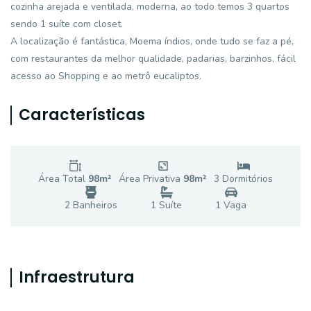
cozinha arejada e ventilada, moderna, ao todo temos 3 quartos
sendo 1 suíte com closet.
A localização é fantástica, Moema índios, onde tudo se faz a pé,
com restaurantes da melhor qualidade, padarias, barzinhos, fácil
acesso ao Shopping e ao metrô eucaliptos.
Características
Área Total
98
m²
Área Privativa
98
m²
3
Dormitório
s
2
Banheiro
s
1
Suíte
1
Vaga
Infraestrutura