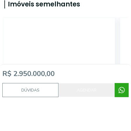
Imóveis semelhantes
19125
R$ 2.950.000,00
DÚVIDAS
AGENDAR
Moema, São Paulo - SP
R
R$ 1.900.000,00
R