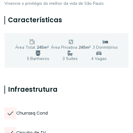
Vivencie o privilégio do melhor da vida de São Paulo.
Características
Área Total
245
m²
Área Privativa
245
m²
3
Dormitório
s
5
Banheiro
s
3
Suíte
s
4
Vaga
s
Infraestrutura
Churrasq Cond
Circuito de TV