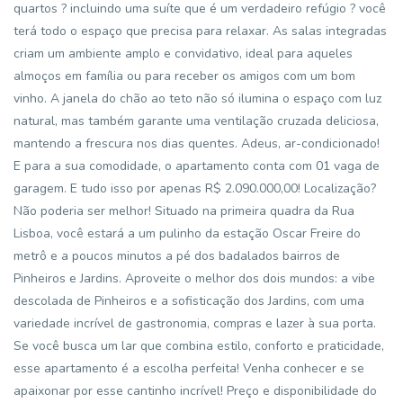
quartos ? incluindo uma suíte que é um verdadeiro refúgio ? você
terá todo o espaço que precisa para relaxar. As salas integradas
criam um ambiente amplo e convidativo, ideal para aqueles
almoços em família ou para receber os amigos com um bom
vinho. A janela do chão ao teto não só ilumina o espaço com luz
natural, mas também garante uma ventilação cruzada deliciosa,
mantendo a frescura nos dias quentes. Adeus, ar-condicionado!
E para a sua comodidade, o apartamento conta com 01 vaga de
garagem. E tudo isso por apenas R$ 2.090.000,00! Localização?
Não poderia ser melhor! Situado na primeira quadra da Rua
Lisboa, você estará a um pulinho da estação Oscar Freire do
metrô e a poucos minutos a pé dos badalados bairros de
Pinheiros e Jardins. Aproveite o melhor dos dois mundos: a vibe
descolada de Pinheiros e a sofisticação dos Jardins, com uma
variedade incrível de gastronomia, compras e lazer à sua porta.
Se você busca um lar que combina estilo, conforto e praticidade,
esse apartamento é a escolha perfeita! Venha conhecer e se
apaixonar por esse cantinho incrível! Preço e disponibilidade do