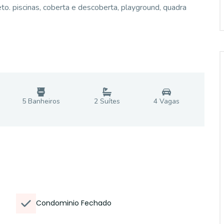
o. piscinas, coberta e descoberta, playground, quadra
5
Banheiro
s
2
Suíte
s
4
Vaga
s
Condominio Fechado