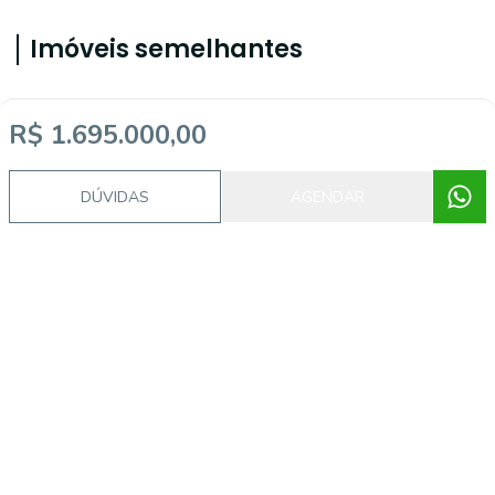
Imóveis semelhantes
R$ 1.695.000,00
18690
DÚVIDAS
AGENDAR
Brooklin Paulista, São Paulo - SP
R$ 1.695.000,00
R