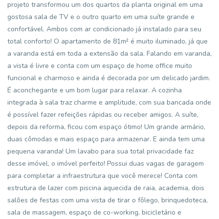
projeto transformou um dos quartos da planta original em uma
gostosa sala de TV e o outro quarto em uma suíte grande e
confortável. Ambos com ar condicionado já instalado para seu
total conforto! O apartamento de 81m² é muito iluminado, já que
a varanda está em toda a extensão da sala. Falando em varanda,
a vista é livre e conta com um espaço de home office muito
funcional e charmoso e ainda é decorada por um delicado jardim.
É aconchegante e um bom lugar para relaxar. A cozinha
integrada à sala traz charme e amplitude, com sua bancada onde
é possível fazer refeições rápidas ou receber amigos. A suíte,
depois da reforma, ficou com espaço ótimo! Um grande armário,
duas cômodas e mais espaço para armazenar. E ainda tem uma
pequena varanda! Um lavabo para sua total privacidade faz
desse imóvel, o imóvel perfeito! Possui duas vagas de garagem
para completar a infraestrutura que você merece! Conta com
estrutura de lazer com piscina aquecida de raia, academia, dois
salões de festas com uma vista de tirar o fôlego, brinquedoteca,
sala de massagem, espaço de co-working, bicicletário e