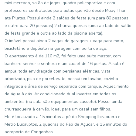
mini mercado, salão de jogos, quadra poliesportiva e com
professores contratados para aulas que vão desde Muay Thai
até Pilates. Possui ainda 2 salões de festa (um para 80 pessoas
e outro para 20 pessoas) 2 churrasqueiras (uma ao lado do salão
de festa grande e outra ao lado da piscina aberta).
O imóvel possui ainda 2 vagas de garagem + vaga para moto,
bicicletário e depósito na garagem com porta de aço.
O apartamento é de 110 m2, foi feito uma suíte master, com
banheiro senhor e senhora e um closet de 16 portas. A sala é
ampla, toda envidraçada com persianas elétricas, vista
arborizada, piso de porcelanato, possui um lavabo, cozinha
integrada e área de serviço separada com tanque. Aquecimento
de água à gás. Ar condicionado dual inverter em todos os
ambientes (na sala são equipamentos cassete). Possui ainda
churrasqueira à carvão. Ideal para um casal sem filhos.
Ele é localizado a 15 minutos a pé do Shopping Ibirapuera e
Metro Eucaliptos, 2 quadras do Pão de Açucar, e 15 minutos do
aeroporto de Congonhas.